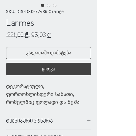
SKU: DIS-DXD-77486 Orange
Larmes
Regular
Sale
 221,00 ₾ 
95,03 ₾
Price
Price
კალათაში დამატება
ყიდვა
დეკორატიული, 
ფორთოხლისფერი სანათი, 
რომელშიც ფოლადი და შუშა 
ერთმანეთს ჰარმონიულად 
ერწყმის. ორიგინალური 
ტექნიკური აღწერა
ვიზუალი, სივრცეს სიხალისეს 
ტიპი:
დასაკიდი სანათი
შემატებს