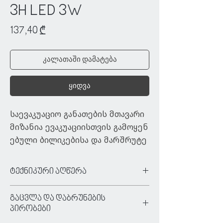
3H LED 3W
Price
137,40 ₾
კალათაში დამატება
ყიდვა
საევაკუაციო განათების მთავარი 
მიზანია ევაკუაციისთვის გამოყენ
ებული ბილიკებისა და მარშრუტე
ბის განათება. 
ასევე, ანათებს უსაფრთხოების ა
ტექნიკური აღწერა
უცილებელ აღჭურვილობას, რომ
ტიპი:
ავარიული განათება
ელიც საჭიროა საგანგებო სიტუაც
გაცვლა და დაბრუნების
ფერი:
თეთრი
იების დროს.
პირობები
მასალა: