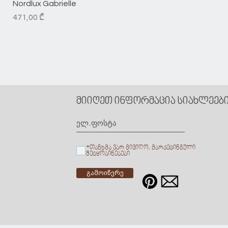
Nordlux Gabrielle
Price
471,00 ₾
მიიღეთ ინფორმაცია სიახლეების
*თანხმა ვარ მივიღო, მარკეტინგული
შეტყობინებები
გამოიწერე