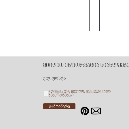
Kiketi Farm
მიიღეთ ინფორმაცია სიახლეების
Kvareli La
*თანხმა ვარ მივიღო, მარკეტინგული
შეტყობინებები
გამოიწერე