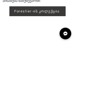
აისახება ნამუშევარში.
Forestier-ის კოლექცია
მიიღეთ ინფორმაცია