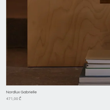
Nordlux Gabrielle
Price
471,00 ₾