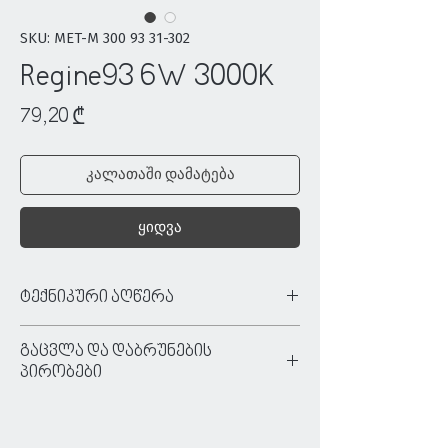
SKU: MET-M 300 93 31-302
Regine93 6W 3000K
Price
79,20 ₾
კალათაში დამატება
ყიდვა
ტექნიკური აღწერა
ტიპი:
წერტილოვანი განათება
გაცვლა და დაბრუნების
ფერი:
თეთრი/შავი
პირობები
მასალა:
ალუმინი
ძაბვა:
220/240 V
ნივთის უპირობო გაცვლა/დაბრუნება
ნათურა:
LED 510LM
ხდება იმ შემთხვევაში, თუ:
ნათურა მოყვება:
კი