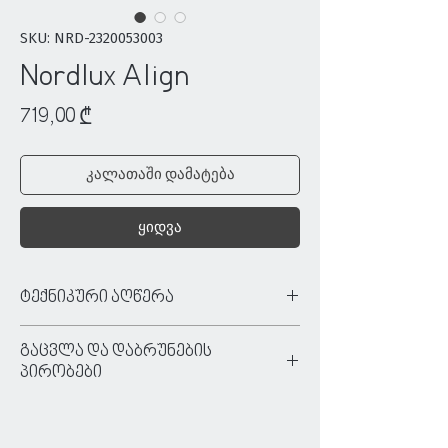
SKU: NRD-2320053003
Nordlux Align
Price
719,00 ₾
კალათაში დამატება
ყიდვა
ტექნიკური აღწერა
ტიპი:
დასაკიდი სანათი
გაცვლა და დაბრუნების
ფერი:
შავი
პირობები
მასალა:
მეტალი
ძაბვა:
220/240 V
ნივთის უპირობო გაცვლა/დაბრუნება
ნათურა:
E27
ხდება იმ შემთხვევაში, თუ:
ნათურა მოყვება:
არა