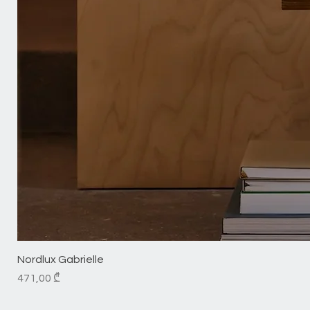
Nordlux Gabrielle
Price
471,00 ₾