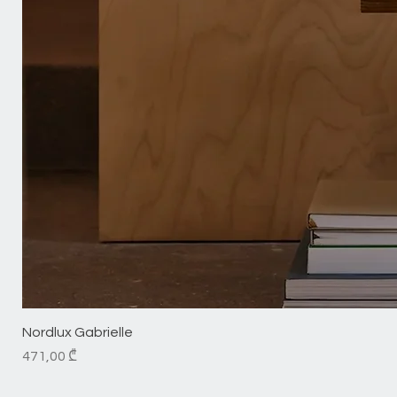
Nordlux Gabrielle
Price
471,00 ₾