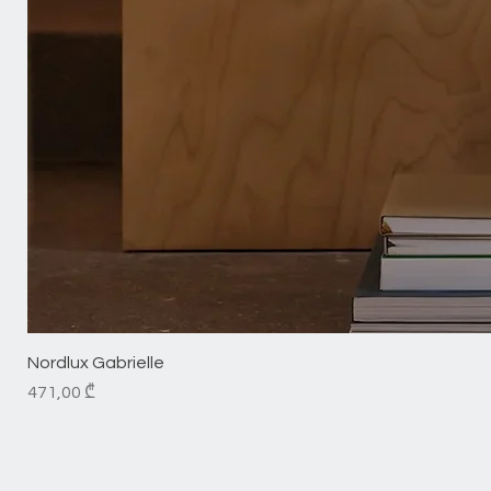
Nordlux Gabrielle
Price
471,00 ₾