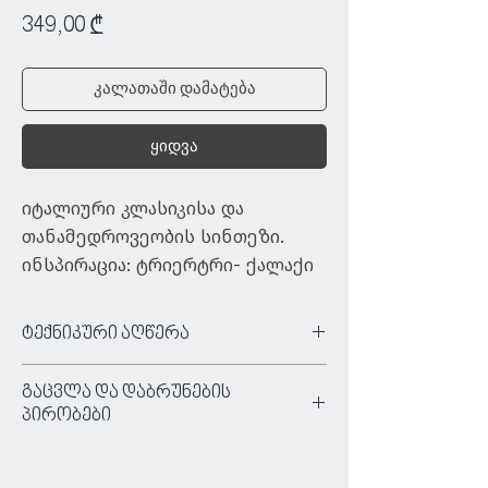
Price
349,00 ₾
კალათაში დამატება
ყიდვა
იტალიური კლასიკისა და 
თანამედროვეობის სინთეზი. 
ინსპირაცია: ტრიერტრი- ქალაქი 
და საზღვაო ნავსადგური 
ჩრდილო-აღმოსავლეთ იტალიაში
ტექნიკური აღწერა
ტიპი:
დასაკიდი სანათი
გაცვლა და დაბრუნების
ფერი:
თეთრი
პირობები
მასალა:
კერამიკა
ძაბვა:
220/240 V
ნივთის უპირობო გაცვლა/დაბრუნება
ნათურა:
E14
ხდება იმ შემთხვევაში, თუ: