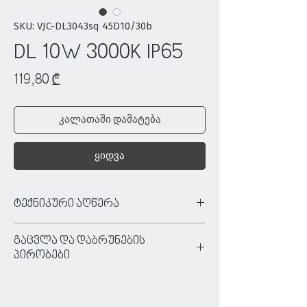
SKU: VJC-DL3043sq 45D10/30b
DL 10W 3000K IP65
Price
119,80 ₾
კალათაში დამატება
ყიდვა
ტექნიკური აღწერა
ტიპი:
წერტილოვანი განათება
გაცვლა და დაბრუნების
ფერი:
შავი
პირობები
მასალა:
ალუმინი
ძაბვა:
220/240 V
ნივთის უპირობო გაცვლა/დაბრუნება
ნათურა:
10W 3000K
ხდება იმ შემთხვევაში, თუ:
ნათურა მოყვება:
კი