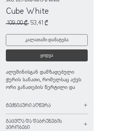
SKU: DLT-DXB-0815-B White
Cube White
Regular
Sale
 109,00 ₾ 
53,41 ₾
Price
Price
კალათაში დამატება
ყიდვა
ალუმინისგან დამზადებული 
ჭერის სანათი, რომელსაც აქვს 
ორი განათების წერტილი და 
სივრცეში ქმნის აქცენტურ 
განათებას
ტექნიკური აღწერა
ტიპი:
კედლის სანათი
გაცვლა და დაბრუნების
ფერი:
თეთრი
პირობები
მასალა:
ალუმინი