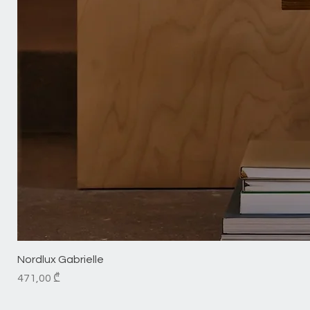
Nordlux Gabrielle
Price
471,00 ₾