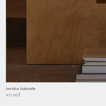
Nordlux Gabrielle
Price
471,00 ₾