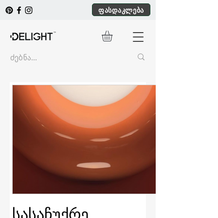
ფასდაკლება
სასაჩუქრე